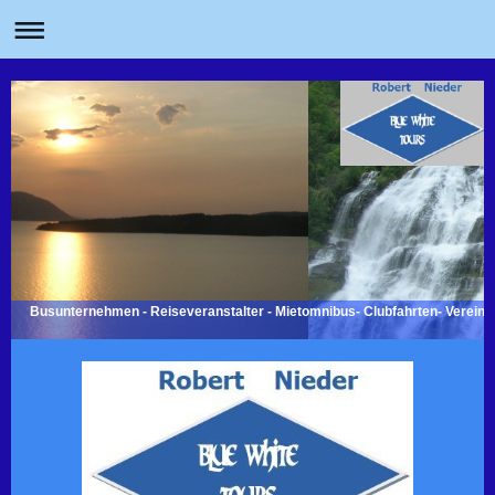
Busunternehmen - Reiseveranstalter - Mietomnibus- Clubfahrten- Vereins