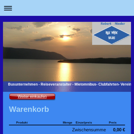
Busunternehmen - Reiseveranstalter - Mietomnibus- Clubfahrten- Vereins
Weiter einkaufen
Warenkorb
Produkt
Menge
Einzelpreis
Preis
Zwischensumme
0,00 €