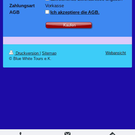
Zahlungsart
Vorkasse
AGB
Ich akzeptiere die AGB.
Kaufen
Webansicht
Druckversion
|
Sitemap
© Blue White Tours e.K.